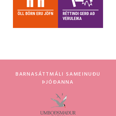
ÖLL BÖRN ERU JÖFN
RÉTTINDI GERÐ AÐ
LÍF 
VERULEIKA
BARNASÁTTMÁLI SAMEINUÐU
ÞJÓÐANNA