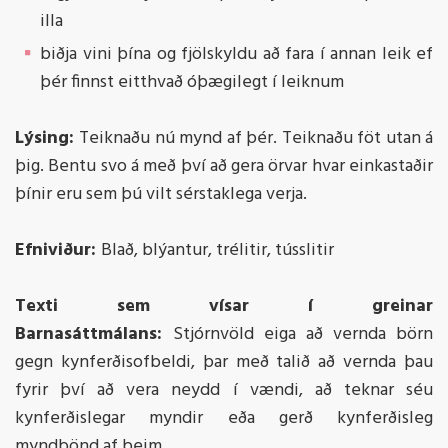
illa
biðja vini þína og fjölskyldu að fara í annan leik ef
þér finnst eitthvað óþægilegt í leiknum
Lýsing:
Teiknaðu nú mynd af þér. Teiknaðu föt utan á
þig. Bentu svo á með því að gera örvar hvar einkastaðir
þínir eru sem þú vilt sérstaklega verja.
Efniviður:
Blað, blýantur, trélitir, tússlitir
Texti sem vísar í greinar
Barnasáttmálans:
Stjórnvöld eiga að vernda börn
gegn kynferðisofbeldi, þar með talið að vernda þau
fyrir því að vera neydd í vændi, að teknar séu
kynferðislegar myndir eða gerð kynferðisleg
myndbönd af þeim.