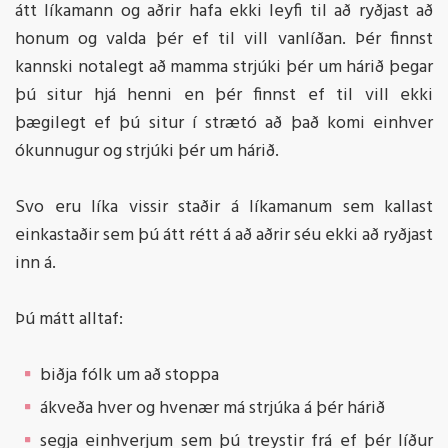
átt líkamann og aðrir hafa ekki leyfi til að ryðjast að
honum og valda þér ef til vill vanlíðan. Þér finnst
kannski notalegt að mamma strjúki þér um hárið þegar
þú situr hjá henni en þér finnst ef til vill ekki
þægilegt ef þú situr í strætó að það komi einhver
ókunnugur og strjúki þér um hárið.
Svo eru líka vissir staðir á líkamanum sem kallast
einkastaðir sem þú átt rétt á að aðrir séu ekki að ryðjast
inn á.
Þú mátt alltaf:
biðja fólk um að stoppa
ákveða hver og hvenær má strjúka á þér hárið
segja einhverjum sem þú treystir frá ef þér líður