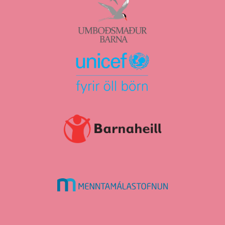
umboðsmaður
barna
Unicef
Barnaheill
Menntamálastofnun