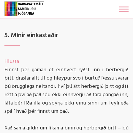
Fara
í
efni
5. Mínir einkastaðir
Hlusta
Finnst þér gaman ef einhvert ryðst inn í herbergið
þitt, draslar allt út og hleypur svo í burtu? Þessu svarar
þú örugglega neitandi. Því þú átt herbergið þitt og átt
rétt á því að það séu ekki einhverjir að fara þangað inn,
láta þér líða illa og spyrja ekki einu sinni um leyfi eða
spá í hvað þér finnst um það.
Það sama gildir um líkama þinn og herbergið þitt – þú