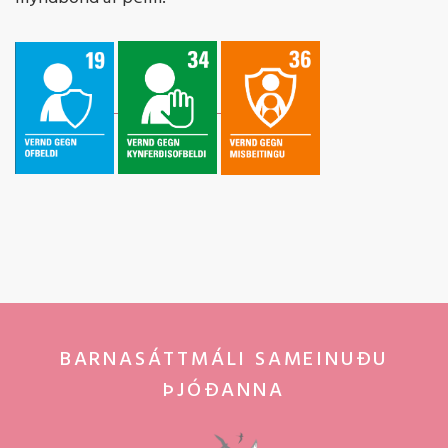
BARNASÁTTMÁLI SAMEINUÐU
ÞJÓÐANNA