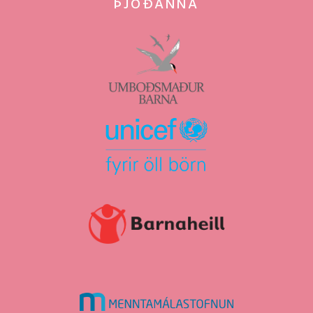
ÞJÓÐANNA
umboðsmaður
barna
Unicef
Barnaheill