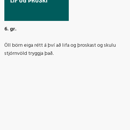
6. gr.
Öll börn eiga rétt á því að lifa og þroskast og skulu
stjórnvöld tryggja það.