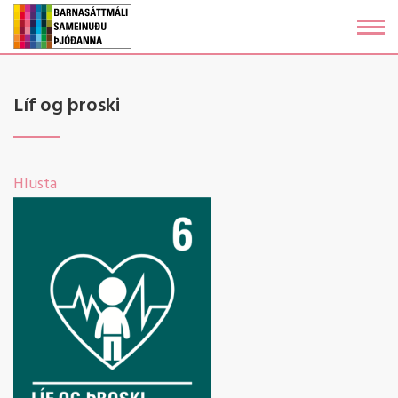
Fara
í
efni
Líf og þroski
Hlusta