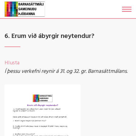
Fara
í
efni
6. Erum við ábyrgir neytendur?
Hlusta
Í þessu verkefni reynir á 31. og 32. gr. Barnasáttmálans.