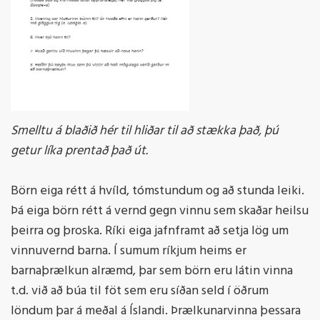
Smelltu á blaðið hér til hliðar til að stækka það, þú
getur líka prentað það út.
Börn eiga rétt á hvíld, tómstundum og að stunda leiki.
Þá eiga börn rétt á vernd gegn vinnu sem skaðar heilsu
þeirra og þroska. Ríki eiga jafnframt að setja lög um
vinnuvernd barna. Í sumum ríkjum heims er
barnaþrælkun alræmd, þar sem börn eru látin vinna
t.d. við að búa til föt sem eru síðan seld í öðrum
löndum þar á meðal á Íslandi. Þrælkunarvinna þessara