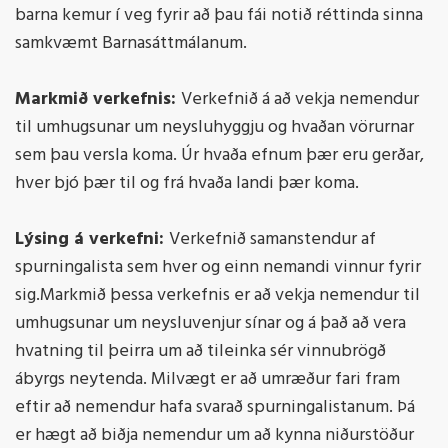
barna kemur í veg fyrir að þau fái notið réttinda sinna
samkvæmt Barnasáttmálanum.
Markmið verkefnis:
Verkefnið á að vekja nemendur
til umhugsunar um neysluhyggju og hvaðan vörurnar
sem þau versla koma. Úr hvaða efnum þær eru gerðar,
hver bjó þær til og frá hvaða landi þær koma.
Lýsing á verkefni:
Verkefnið samanstendur af
spurningalista sem hver og einn nemandi vinnur fyrir
sig.Markmið þessa verkefnis er að vekja nemendur til
umhugsunar um neysluvenjur sínar og á það að vera
hvatning til þeirra um að tileinka sér vinnubrögð
ábyrgs neytenda. Milvægt er að umræður fari fram
eftir að nemendur hafa svarað spurningalistanum. Þá
er hægt að biðja nemendur um að kynna niðurstöður