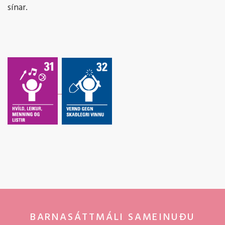
sínar.
BARNASÁTTMÁLI SAMEINUÐU