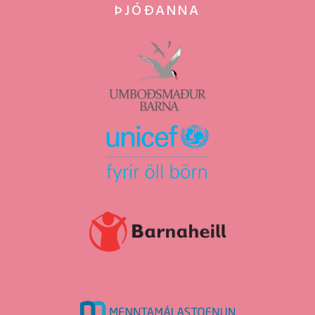
ÞJÓÐANNA
umboðsmaður
barna
Unicef
Barnaheill